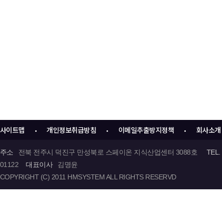
사이트맵
개인정보취급방침
이메일추출방지정책
회사소개
•
•
•
주소
전북 전주시 덕진구 만성북로 스페이온 지식산업센터 3088호
TEL.
01122
대표이사
김명윤
COPYRIGHT (C) 2011 HMSYSTEM ALL RIGHTS RESERVD