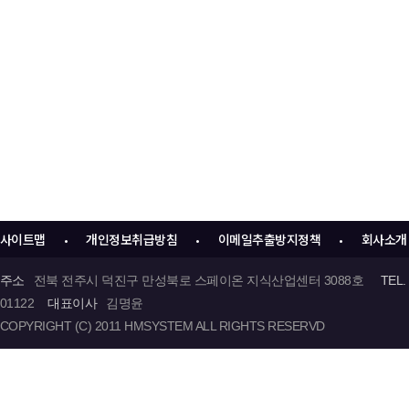
사이트맵
개인정보취급방침
이메일추출방지정책
회사소개
•
•
•
주소
전북 전주시 덕진구 만성북로 스페이온 지식산업센터 3088호
TEL.
01122
대표이사
김명윤
COPYRIGHT (C) 2011 HMSYSTEM ALL RIGHTS RESERVD