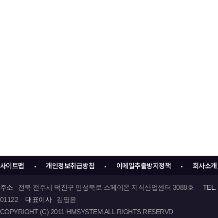
사이트맵
개인정보취급방침
이메일추출방지정책
회사소개
•
•
•
주소
전북 전주시 덕진구 만성북로 스페이온 지식산업센터 3088호
TEL.
01122
대표이사
김명윤
COPYRIGHT (C) 2011 HMSYSTEM ALL RIGHTS RESERVD